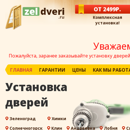
ОТ 2499Р.
Комплексная
установка!
Уважае
Пожалуйста, заранее заказывайте установку дверей
ГЛАВНАЯ
ГАРАНТИИ
ЦЕНЫ
КАК МЫ РАБОТ
Установка
дверей
Зеленоград
Химки
Солнечногорск
Клин
Андреевка
Лобня
С