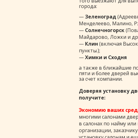
того выезжают для вып
города:
—
Зеленоград
(Адреевк
Менделеево, Малино, Рж
—
Солнечногорск
(Пова
Майдарово, Ложки и др.
—
Клин
(включая Высок
пункты.);
—
Химки и Сходня
а также в ближайшие по
пяти и более дверей в
за счет компании.
Доверяя установку дв
получите:
Экономию ваших сред
многими салонами двере
в салонах по найму или
организации, заказчик
установку салонам и е